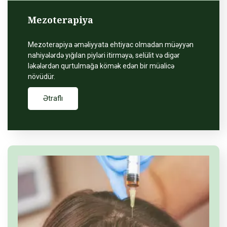
Mezoterapiya
Mezoterapiya əməliyyata ehtiyac olmadan müəyyən
nahiyələrdə yığılan piyləri itirməyə, selülit və digər
ləkələrdən qurtulmağa kömək edən bir müalicə
növüdür.
Ətraflı