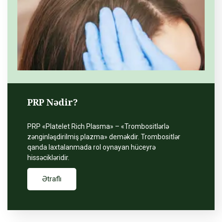
PRP Nədir?
PRP «Platelet Rich Plasma» – «Trombositlərlə
zənginləşdirilmiş plazma» deməkdir. Trombositlər
qanda laxtalanmada rol oynayan hüceyrə
hissəcikləridir.
Ətraflı