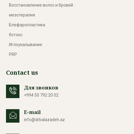
Восстановление волос и бровей
мезотерапия
Блефаропластика
ботокс
Иглоукалывание
PRP
Contact us
Для звонков
+994 50 792 20 02
E-mail
info@drbalazadeh.az