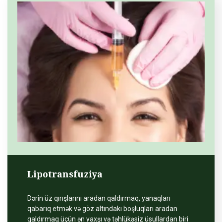
Lipotransfuziya
Dərin üz qırışlarını aradan qaldırmaq, yanaqları
qabarıq etmək və göz altındakı boşluqları aradan
qaldırmaq üçün ən yaxşı və təhlükəsiz üsullardan biri