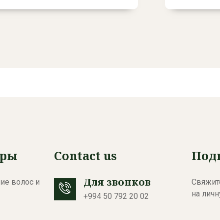
Read More
уры
Contact us
Под
Для звонков
ие волос и
Свяжите
на лич
+994 50 792 20 02